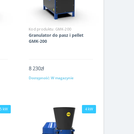
Kod produktu:
GMK-200
Granulator do pasz i pellet
GMK-200
8 230zł
Dostępność:
W magazynie
Kup
,5 kW
4 kW