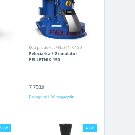
Kod produktu:
PELLETNIK-150
Peleciarka / Granulator
PELLETNIK-150
7 790zł
Dostępność:
W magazynie
Kup
5 kW
4 kW