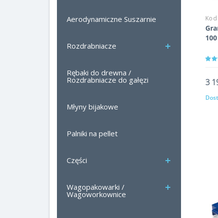
Kod
Aerodynamiczne Suszarnie
Gra
100
Rozdrabniacze
Rębaki do drewna /
Rozdrabniacze do gałęzi
3 1
Dost
Młyny bijakowe
Palniki na pellet
Części
Wagopakowarki /
Wagoworkownice