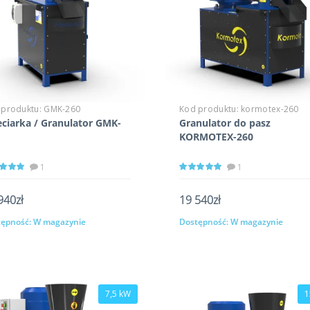
 produktu:
GMK-260
Kod produktu:
kormotex-260
eciarka / Granulator GMK-
Granulator do pasz
KORMOTEX-260
1
1
940zł
19 540zł
ępność:
W magazynie
Dostępność:
W magazynie
Kup
Kup
7,5 kW
1