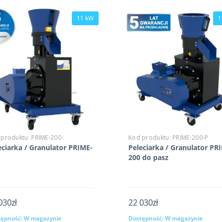
11 kW
1
 produktu:
PRIME-200
Kod produktu:
PRIME-200-P
eciarka / Granulator PRIME-
Peleciarka / Granulator PR
200 do pasz
030zł
22 030zł
ępność:
W magazynie
Dostępność:
W magazynie
Kup
Kup