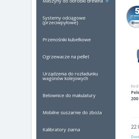
Maszyny do obróbki drewna
Systemy odciągowe
(przeciwpyłowe)
Przenośniki kubełkowe
Ogrzewacze na pellet
Urządzenia do rozładunku
wagonów kolejowych
Kod
Pel
Belownice do makulatury
200
Mobilne suszarnie do zboża
22 
Kalibratory ziarna
Dost