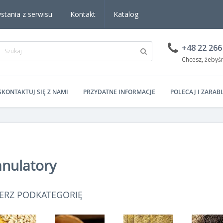
stania z serwisu
Kontakt
Katalog
+48 22 266
Chcesz, żebyś
SKONTAKTUJ SIĘ Z NAMI
PRZYDATNE INFORMACJE
POLECAJ I ZARABI
ranulatory
ERZ PODKATEGORIĘ