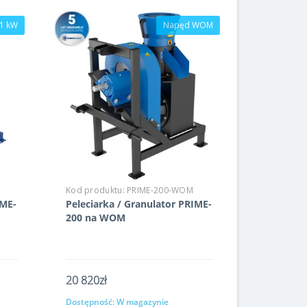
1 kW
Napęd WOM
Kod produktu:
PRIME-200-WOM
IME-
Peleciarka / Granulator PRIME-
200 na WOM
20 820zł
Dostępność:
W magazynie
Kup