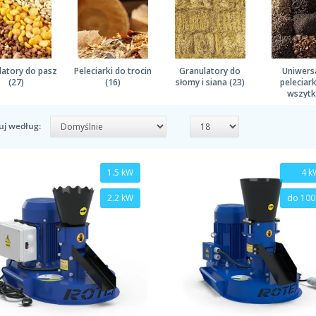
latory do pasz
Peleciarki do trocin
Granulatory do
Uniwers
(27)
(16)
słomy i siana (23)
peleciark
wszytk
materiałów
uj według:
1.5 kW
4 k
2.2 kW
do 100