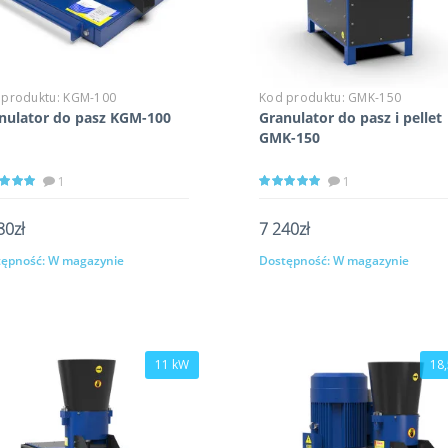
 produktu:
KGM-100
Kod produktu:
GMK-150
nulator do pasz KGM-100
Granulator do pasz i pellet
GMK-150
1
1
80zł
7 240zł
ępność:
W magazynie
Dostępność:
W magazynie
Kup
Kup
11 kW
18