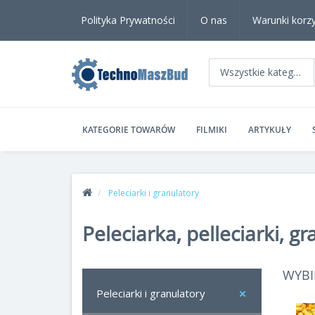
Polityka Prywatności
O nas
Warunki korzy
Wszystkie kategorie
KATEGORIE TOWARÓW
FILMIKI
ARTYKUŁY
Peleciarki i granulatory
Peleciarka, pelleciarki, g
WYBI
Peleciarki i granulatory