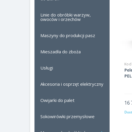
Linie do obróbki warzyw,
owoców i orzechów
Maszyny do produkcji pasz
Mieszadła do zboża
Kod
Usługi
Pel
PEL
Akcesoria i osprzęt elektryczny
Owijarki do palet
16 
Dost
Sokowirówki przemysłowe