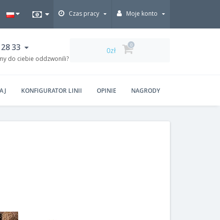
Czas pracy
Moje konto
 28 33
0
0zł
my do ciebie oddzwonili?
AJ
KONFIGURATOR LINII
OPINIE
NAGRODY