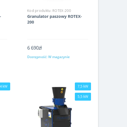
Kod produktu:
ROTEX-200
-
Granulator paszowy ROTEX-
200
6 690zł
Dostępność:
W magazynie
Kup
4 kW
7,5 kW
5,5 kW