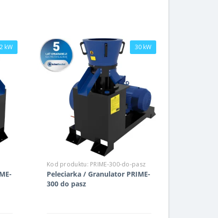
2 kW
30 kW
Kod produktu:
PRIME-300-do-pasz
IME-
Peleciarka / Granulator PRIME-
300 do pasz