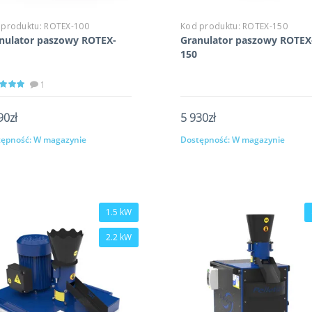
 produktu:
ROTEX-100
Kod produktu:
ROTEX-150
nulator paszowy ROTEX-
Granulator paszowy ROTEX
150
1
90zł
5 930zł
ępność:
W magazynie
Dostępność:
W magazynie
Kup
Kup
1.5 kW
2.2 kW