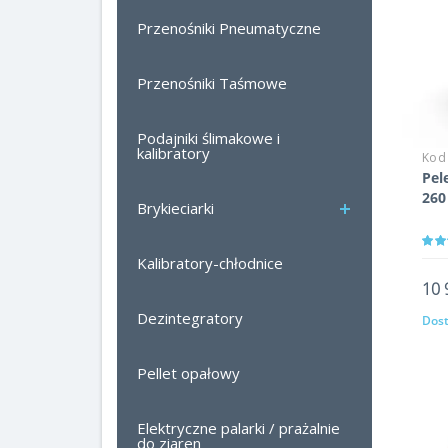
Przenośniki Pneumatyczne
Przenośniki Taśmowe
Podajniki ślimakowe i
kalibratory
Kod
Pel
260
Brykieciarki
Kalibratory-chłodnice
10 
Dezintegratory
Dost
Pellet opałowy
Elektryczne palarki / prażalnie
do ziaren