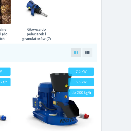
alne
Głowice do
i (do
peleciarek i
ich
granulatorów (7)
) (15)
W
7,5 kW
 kg/h
5,5 kW
do 200 kg/h