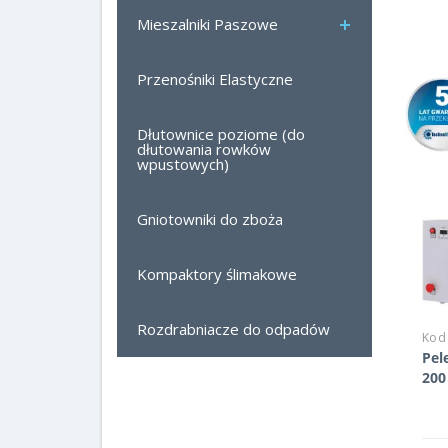
Mieszalniki Paszowe
Przenośniki Elastyczne
Dłutownice poziome (do
dłutowania rowków
wpustowych)
Gniotowniki do zboża
Kompaktory ślimakowe
Rozdrabniacze do odpadów
Kod
Pel
200