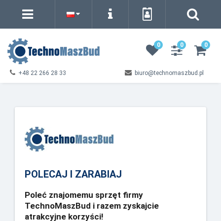
0
0
0
+48 22 266 28 33
biuro@technomaszbud.pl
POLECAJ I ZARABIAJ
Poleć znajomemu sprzęt firmy
TechnoMaszBud i razem zyskajcie
atrakcyjne korzyści!