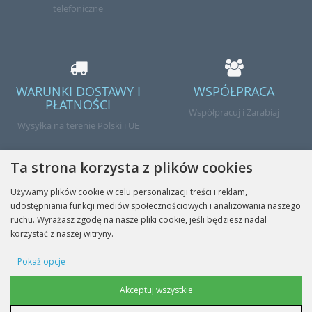
telefoniczne
WARUNKI DOSTAWY I
WSPÓŁPRACA
PŁATNOŚCI
Współpracuj i Zarabiaj
Wysyłka na terenie Polski i UE
Ta strona korzysta z plików cookies
Używamy plików cookie w celu personalizacji treści i reklam,
udostępniania funkcji mediów społecznościowych i analizowania naszego
Gotowe
ruchu. Wyrażasz zgodę na nasze pliki cookie, jeśli będziesz nadal
korzystać z naszej witryny.
Pokaż opcje
INFORMACJE
Cookie reklamowe
Akceptuj wszystkie