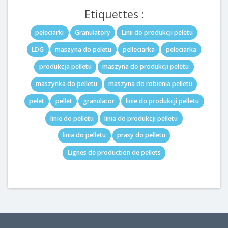
Etiquettes :
peleciarki
Granulatory
Linii do produkcji peletu
LDG
maszyna do peletu
pelleciarka
peleciarka
produkcja pelletu
maszyna do produkcji peletu
maszynka do pelletu
maszyna do robienia pelletu
pelet
pellet
granulator
linie do produkcji pelletu
linie do pelletu
linia do produkcji pelletu
linia do pelletu
prasy do pelletu
Lignes de production de pellets