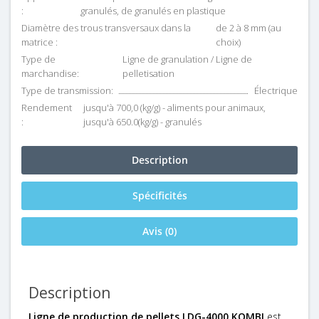
:
granulés, de granulés en plastique
Diamètre des trous transversaux dans la
de 2 à 8 mm (au
matrice :
choix)
Type de
Ligne de granulation / Ligne de
marchandise:
pelletisation
Type de transmission:
Électrique
Rendement
jusqu'à 700,0 (kg/g) - aliments pour animaux,
:
jusqu'à 650.0(kg/g) - granulés
Description
Spécificités
Avis (0)
Description
Ligne de production de pellets LDG-4000 KOMBI
est