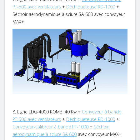
PT-500 avec ventilateurs
+
Déchiqueteuse RD-1000
+
Séchoir aérodynamique à sciure SA-600 avec convoyeur
MAX+
8. Ligne LDG-4000 KOMBI 40 Kw +
Convoyeur à bande
PT-500 avec ventilateurs
+
Déchiqueteuse RD-1000
+
Convoyeur-calibreur à bande PT-1000
+
Séchoir
aérodynamique à sciure SA-600
avec convoyeur MAX+