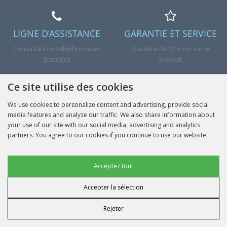
LIGNE D’ASSISTANCE
GARANTIE ET SERVICE
Consultations téléphoniques
Garantie de 12 mois sur le
gratuites
produit
Ce site utilise des cookies
We use cookies to personalize content and advertising, provide social
media features and analyze our traffic. We also share information about
CONDITIONS DE
COOPÉRATION
your use of our site with our social media, advertising and analytics
LIVRAISON ET DE
Collaborez et gagnez
partners. You agree to our cookies if you continue to use our website.
PAIEMENT
Livraison en Pologne et dans
l’UE
Cookies publicitaires
Acceptez tout
Accepter la sélection
Cookies de données utilisateur
Terminé
Rejeter
Personnalisation publicitaire