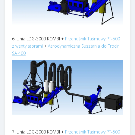
6. Linia LDG-3000 KOMBI +
Przenośnik Taśmowy PT-500
z wentylatorami
+
Aerodynamiczna Suszarnia do Trocin
SA-400
7. Linia LDG-3000 KOMBI +
Przenośnik Taśmowy PT-500