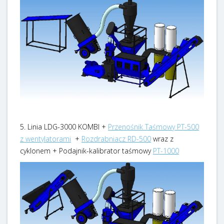
5. Linia LDG-3000 KOMBI +
Przenośnik Taśmowy PT-500
z wentylatorami
+
Rozdrabniacz RD-500
wraz z
cyklonem + Podajnik-kalibrator taśmowy
PT-1000