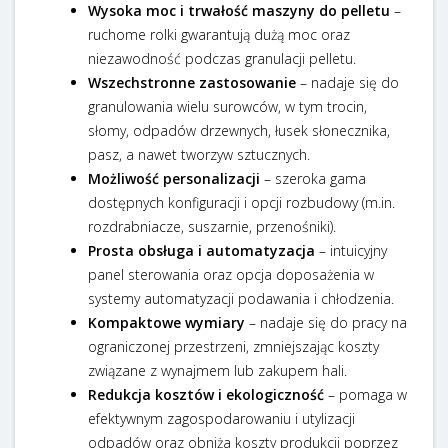
Wysoka moc i trwałość maszyny do pelletu
–
ruchome rolki gwarantują dużą moc oraz
niezawodność podczas granulacji pelletu.
Wszechstronne zastosowanie
– nadaje się do
granulowania wielu surowców, w tym trocin,
słomy, odpadów drzewnych, łusek słonecznika,
pasz, a nawet tworzyw sztucznych.
Możliwość personalizacji
– szeroka gama
dostępnych konfiguracji i opcji rozbudowy (m.in.
rozdrabniacze, suszarnie, przenośniki).
Prosta obsługa i automatyzacja
– intuicyjny
panel sterowania oraz opcja doposażenia w
systemy automatyzacji podawania i chłodzenia.
Kompaktowe wymiary
– nadaje się do pracy na
ograniczonej przestrzeni, zmniejszając koszty
związane z wynajmem lub zakupem hali.
Redukcja kosztów i ekologiczność
– pomaga w
efektywnym zagospodarowaniu i utylizacji
odpadów oraz obniża koszty produkcji poprzez