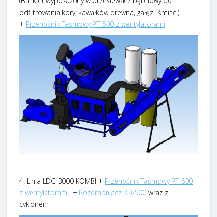
(Bunkier wyposażony w przesiewacz bębnowy do
odfiltrowania kory, kawałków drewna, gałęzi, śmieci)
+
Przenośnik Taśmowy PT-500 z wentylatorami
|
4. Linia LDG-3000 KOMBI +
Przenośnik Taśmowy PT-500
z wentylatorami
+
Rozdrabniacz RD-500
wraz z
cyklonem