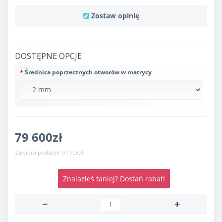
Zostaw opinię
DOSTĘPNE OPCJE
Średnica poprzecznych otworów w matrycy
79 600zł
Zawiera podatek:
97 908zł
Znalazłeś taniej? Dostań rabat!