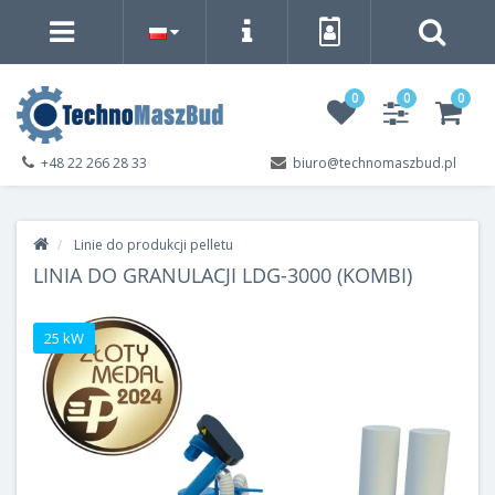
0
0
0
+48 22 266 28 33
biuro@technomaszbud.pl
Linie do produkcji pelletu
LINIA DO GRANULACJI LDG-3000 (KOMBI)
25 kW