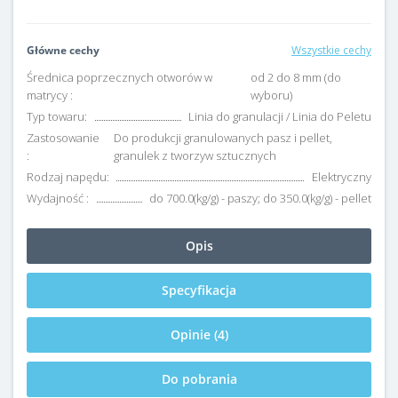
Główne cechy
Wszystkie cechy
Średnica poprzecznych otworów w
od 2 do 8 mm (do
matrycy :
wyboru)
Typ towaru:
Linia do granulacji / Linia do Peletu
Zastosowanie
Do produkcji granulowanych pasz i pellet,
:
granulek z tworzyw sztucznych
Rodzaj napędu:
Elektryczny
Wydajność :
do 700.0(kg/g) - paszy; do 350.0(kg/g) - pellet
Opis
Specyfikacja
Opinie (4)
Do pobrania