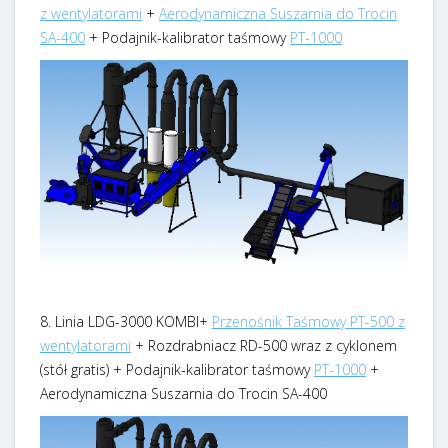
z wentylatorami
+
Aerodynamiczna Suszarnia do Trocin
SA-400
+ Podajnik-kalibrator taśmowy
PT-1000
8. Linia LDG-3000 KOMBI+
Przenośnik Taśmowy PT-500 z
wentylatorami
+ Rozdrabniacz RD-500 wraz z cyklonem
(stół gratis) + Podajnik-kalibrator taśmowy
PT-1000
+
Aerodynamiczna Suszarnia do Trocin SA-400